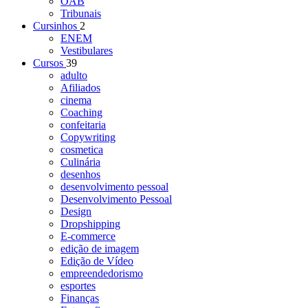
OAB
Tribunais
Cursinhos
2
ENEM
Vestibulares
Cursos
39
adulto
Afiliados
cinema
Coaching
confeitaria
Copywriting
cosmetica
Culinária
desenhos
desenvolvimento pessoal
Desenvolvimento Pessoal
Design
Dropshipping
E-commerce
edição de imagem
Edição de Vídeo
empreendedorismo
esportes
Finanças