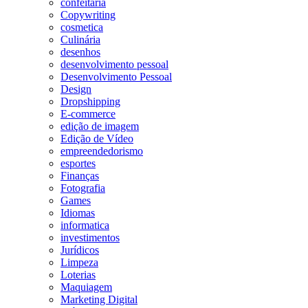
confeitaria
Copywriting
cosmetica
Culinária
desenhos
desenvolvimento pessoal
Desenvolvimento Pessoal
Design
Dropshipping
E-commerce
edição de imagem
Edição de Vídeo
empreendedorismo
esportes
Finanças
Fotografia
Games
Idiomas
informatica
investimentos
Jurídicos
Limpeza
Loterias
Maquiagem
Marketing Digital