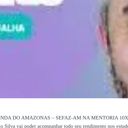
 DO AMAZONAS – SEFAZ-AM NA MENTORIA 10X, você va
 Silva vai poder acompanhar todo seu rendimento nos estudo