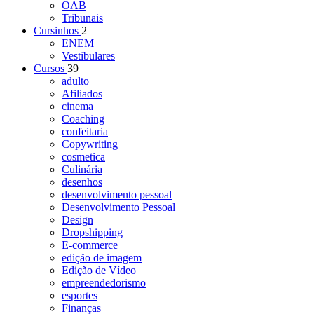
OAB
Tribunais
Cursinhos
2
ENEM
Vestibulares
Cursos
39
adulto
Afiliados
cinema
Coaching
confeitaria
Copywriting
cosmetica
Culinária
desenhos
desenvolvimento pessoal
Desenvolvimento Pessoal
Design
Dropshipping
E-commerce
edição de imagem
Edição de Vídeo
empreendedorismo
esportes
Finanças