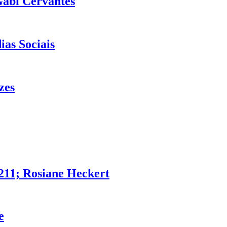
Gabi Cervantes
ias Sociais
zes
211; Rosiane Heckert
e