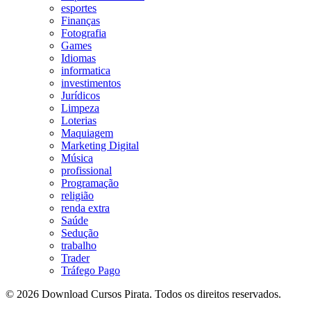
esportes
Finanças
Fotografia
Games
Idiomas
informatica
investimentos
Jurídicos
Limpeza
Loterias
Maquiagem
Marketing Digital
Música
profissional
Programação
religião
renda extra
Saúde
Sedução
trabalho
Trader
Tráfego Pago
© 2026 Download Cursos Pirata. Todos os direitos reservados.