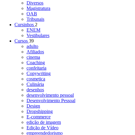
Diversos
Magistratura
OAB
Tribunais
Cursinhos
2
ENEM
Vestibulares
Cursos
39
adulto
Afiliados
cinema
Coaching
confeitaria
Copywriting
cosmetica
Culinária
desenhos
desenvolvimento pessoal
Desenvolvimento Pessoal
Design
Dropshipping
E-commerce
edição de imagem
Edição de Vídeo
empreendedorismo