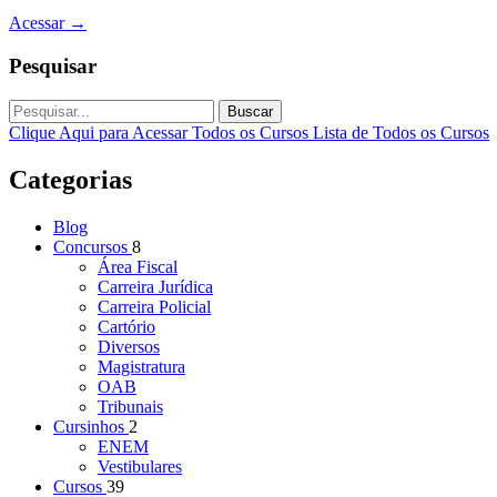
Acessar
→
Pesquisar
Buscar
Clique Aqui para Acessar Todos os Cursos
Lista de Todos os Cursos
Categorias
Blog
Concursos
8
Área Fiscal
Carreira Jurídica
Carreira Policial
Cartório
Diversos
Magistratura
OAB
Tribunais
Cursinhos
2
ENEM
Vestibulares
Cursos
39