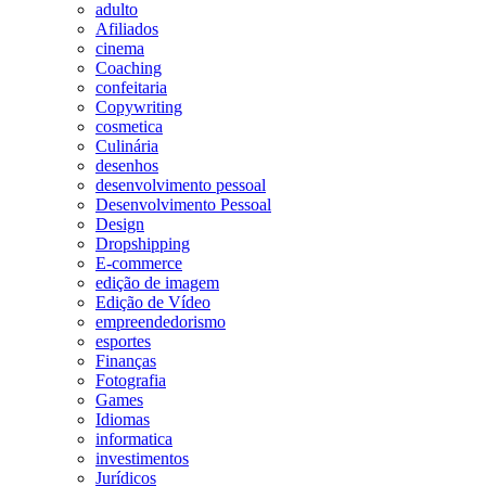
adulto
Afiliados
cinema
Coaching
confeitaria
Copywriting
cosmetica
Culinária
desenhos
desenvolvimento pessoal
Desenvolvimento Pessoal
Design
Dropshipping
E-commerce
edição de imagem
Edição de Vídeo
empreendedorismo
esportes
Finanças
Fotografia
Games
Idiomas
informatica
investimentos
Jurídicos