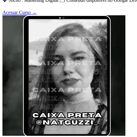
💎 Nicho : Marketing Digital 🗂 Conteúdo disponível no Go
Acessar Curso
→