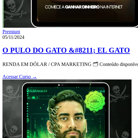
Premium
05/11/2024
O PULO DO GATO &#8211; EL GATO
RENDA EM DÓLAR / CPA MARKETING 🗂 Conteúdo disponíve
Acessar Curso
→