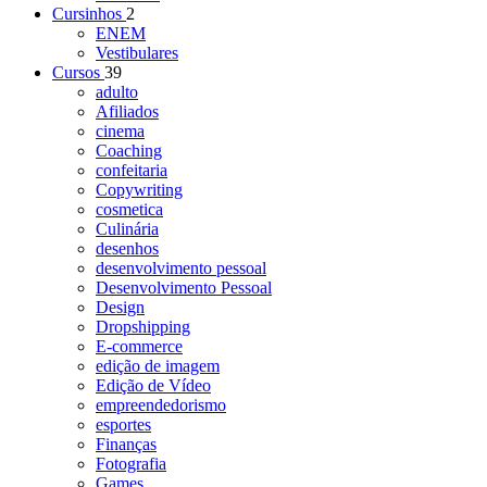
Cursinhos
2
ENEM
Vestibulares
Cursos
39
adulto
Afiliados
cinema
Coaching
confeitaria
Copywriting
cosmetica
Culinária
desenhos
desenvolvimento pessoal
Desenvolvimento Pessoal
Design
Dropshipping
E-commerce
edição de imagem
Edição de Vídeo
empreendedorismo
esportes
Finanças
Fotografia
Games