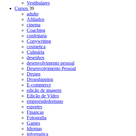
Vestibulares
Cursos
39
adulto
Afiliados
cinema
Coaching
confeitaria
Copywriting
cosmetica
Culinária
desenhos
desenvolvimento pessoal
Desenvolvimento Pessoal
Design
Dropshipping
E-commerce
edição de imagem
Edição de Vídeo
empreendedorismo
esportes
Finanças
Fotografia
Games
Idiomas
informatica