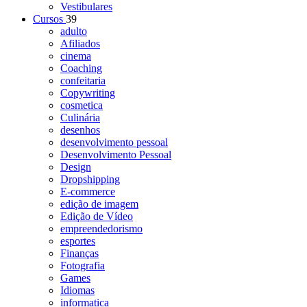
Vestibulares
Cursos
39
adulto
Afiliados
cinema
Coaching
confeitaria
Copywriting
cosmetica
Culinária
desenhos
desenvolvimento pessoal
Desenvolvimento Pessoal
Design
Dropshipping
E-commerce
edição de imagem
Edição de Vídeo
empreendedorismo
esportes
Finanças
Fotografia
Games
Idiomas
informatica