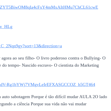
Xz5Vi0_ZYT5BiwOM8qIa4cFxY4mMxAItHMu7ChCL61cwE
Ev_HLg
1C_2Nqn9gy?sort=13&direction=a
r agora ao seu filho- O livro poderoso contra o Bullying- O
de do tempo- Nascido escravo- O cientista do Marketing
_Wjdd5dV-Rg1bYWj7VMgvLeIrEFXASGCCOZ_h5GT464
 auto sabotagem Porque é tão difícil mudar AULA 2O lado
egundo a ciência Porque sua vida não vai mudar