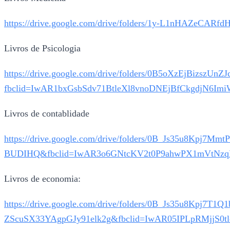
https://drive.google.com/drive/folders/1y-L1nHAZ
Livros de Psicologia
https://drive.google.com/drive/folders/0B5oXzEjBizszUn
fbclid=IwAR1bxGsbSdv71BtleXl8vnoDNEjBfCkgdjN6I
Livros de contablidade
https://drive.google.com/drive/folders/0B_Js35u8Kpj7
BUDIHQ&fbclid=IwAR3o6GNtcKV2t0P9ahwPX1mVtNzqI
Livros de economia:
https://drive.google.com/drive/folders/0B_Js35u8Kpj7T1
ZScuSX33YAgpGJy91elk2g&fbclid=IwAR05IPLpRMjjS