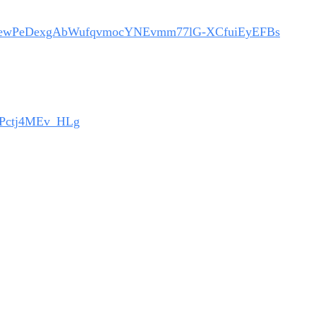
RCzFewPeDexgAbWufqvmocYNEvmm77lG-XCfuiEyEFBs
Pctj4MEv_HLg