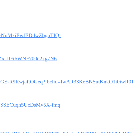
aNVBvNpMxiEwfEDdwZbgqTIQ-
j9jAMx-DFt6WNF700e2xg7N6
Mrbl7uVrGE-R9RwjaftOGeq?fbclid=IwAR33KeBNSutKnkO1i0
C8vrSSECuqh5UcDsMv5X-fmq