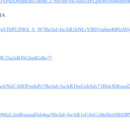
YS8-ab-GQXPnJDSqbEmUMMCZ?fbclid=IwAR05IPLpRMjjS0t
IA
49peC07TNQqVISPUJl9Oi_S_W?fbclid=IwAR1kNLrYB0Vm6m
mMCj5u2sRJ6GbpdGdkc7j
dCOufawIrNiiCAHJFrqfqPc?fbclid=IwAR1bxGsbSdv71BtleX
JBNTnuDfMzL2mBxzmaEk64qa?fbclid=IwAR1eGSeG18nJle