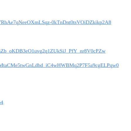
f2yWRhAe7qNeeOXmLSqz-0kTnDnt0tsVOiDZkikp2A8
nnbhZb_oKDB3eO1uvg2q1ZUkSiJ_PfY_nr8V0cPZw
SQUXVMtaCMe5twGnLdbd_iC4wHWBMq2P7F5a9cgELPqw0
p4