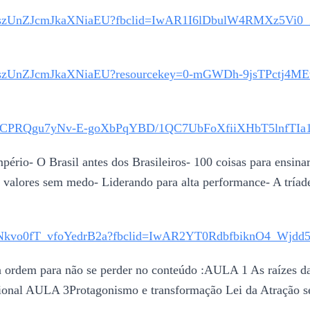
oXzEjBizszUnZJcmJkaXNiaEU?fbclid=IwAR1I6lDbulW4RM
EjBizszUnZJcmJkaXNiaEU?resourcekey=0-mGWDh-9jsTPctj4M
QGboc3CPRQgu7yNv-E-goXbPqYBD/1QC7UbFoXfiiXHbT5lnfTIa
pério- O Brasil antes dos Brasileiros- 100 coisas para ensina
 de valores sem medo- Liderando para alta performance- A tría
F9UQghNkvo0fT_vfoYedrB2a?fbclid=IwAR2YT0RdbfbiknO4
ordem para não se perder no conteúdo :AULA 1 As raízes da
cional AULA 3Protagonismo e transformação Lei da Atração s