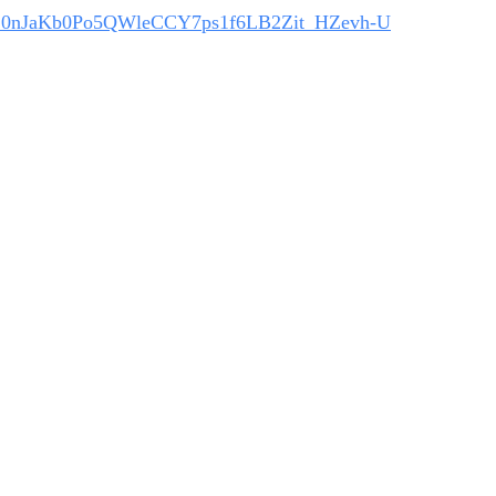
Yw-10nJaKb0Po5QWleCCY7ps1f6LB2Zit_HZevh-U