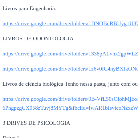
Livros para Engenharia:
https://drive.google.com/drive/folders/1DNQBdRBU
LIVROS DE ODONTOLOGIA
https://drive.google.com/drive/folders/1338pALvhx
https://drive.google.com/drive/folders/1z6v0fC4
Livros de ciência biológica Tenho nessa pasta, junto com ou
https://drive.google.com/drive/folders/0B-VfL50sOlohM
6PngpzgCX058zTuvj8MYTg&fbclid=IwAR1bIsvicoNz
3 DRIVES DE PSICOLOGIA