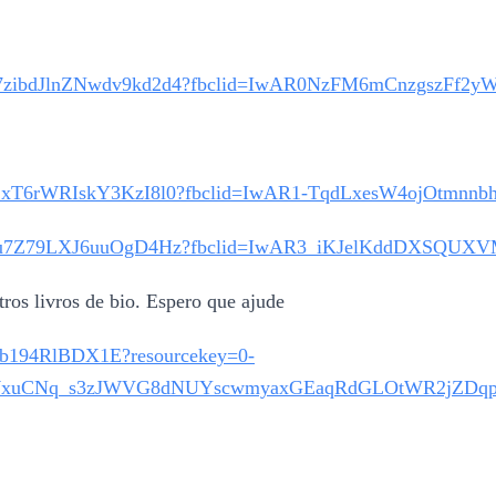
yg1U87zibdJlnZNwdv9kd2d4?fbclid=IwAR0NzFM6mCnzgszF
2gpWLZxT6rWRIskY3KzI8l0?fbclid=IwAR1-TqdLxesW4ojOtm
nyBXfkONu7Z79LXJ6uuOgD4Hz?fbclid=IwAR3_iKJelKddDX
tros livros de bio. Espero que ajude
jBxb194RlBDX1E?resourcekey=0-
xzWxuCNq_s3zJWVG8dNUYscwmyaxGEaqRdGLOtWR2jZDq