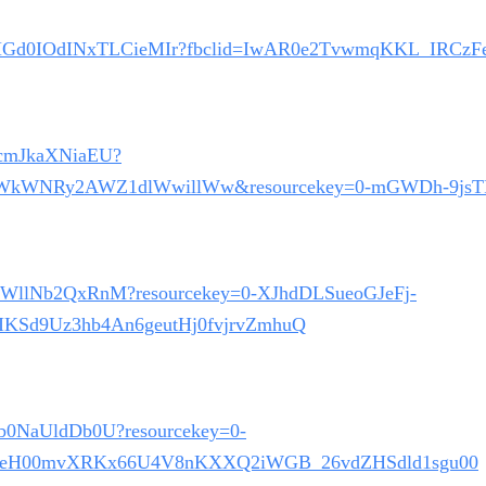
eCARfdHGd0IOdINxTLCieMIr?fbclid=IwAR0e2TvwmqKKL_I
ZJcmJkaXNiaEU?
miWkWNRy2AWZ1dlWwillWw&resourcekey=0-mGWDh-9jsT
MmtPWllNb2QxRnM?resourcekey=0-XJhdDLSueoGJeFj-
KSd9Uz3hb4An6geutHj0fvjrvZmhuQ
Q1b0NaUldDb0U?resourcekey=0-
0tleH00mvXRKx66U4V8nKXXQ2iWGB_26vdZHSdld1sgu00