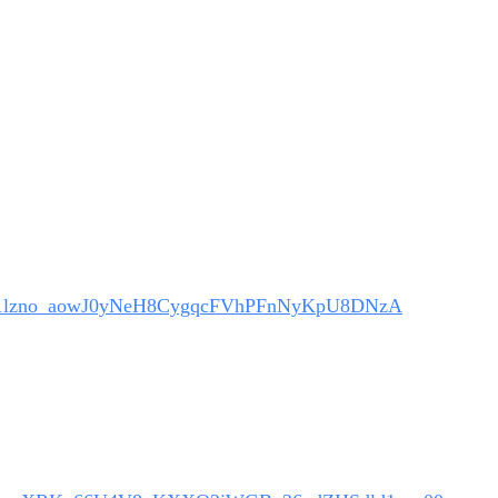
iwR01lzno_aowJ0yNeH8CygqcFVhPFnNyKpU8DNzA