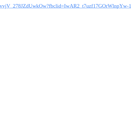
rAvLxkevvjV_278JZdUwkOw?fbclid=IwAR2_t7uzf17GOrWlnp