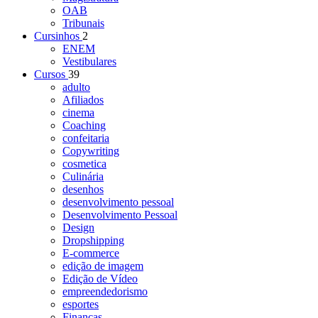
OAB
Tribunais
Cursinhos
2
ENEM
Vestibulares
Cursos
39
adulto
Afiliados
cinema
Coaching
confeitaria
Copywriting
cosmetica
Culinária
desenhos
desenvolvimento pessoal
Desenvolvimento Pessoal
Design
Dropshipping
E-commerce
edição de imagem
Edição de Vídeo
empreendedorismo
esportes
Finanças