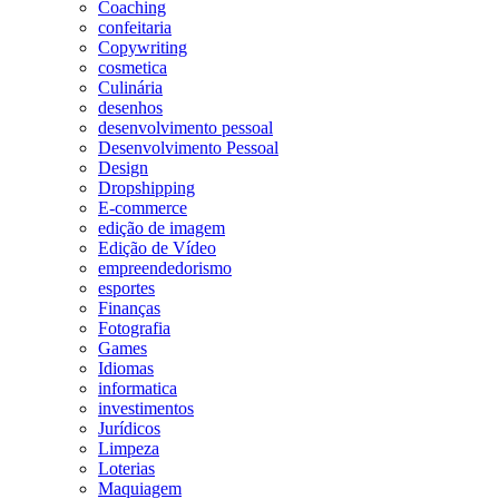
Coaching
confeitaria
Copywriting
cosmetica
Culinária
desenhos
desenvolvimento pessoal
Desenvolvimento Pessoal
Design
Dropshipping
E-commerce
edição de imagem
Edição de Vídeo
empreendedorismo
esportes
Finanças
Fotografia
Games
Idiomas
informatica
investimentos
Jurídicos
Limpeza
Loterias
Maquiagem