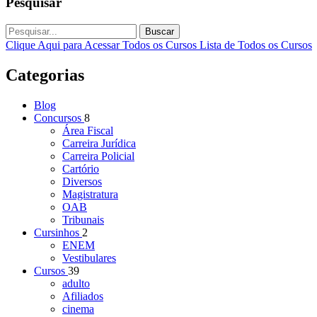
Pesquisar
Buscar
Clique Aqui para Acessar Todos os Cursos
Lista de Todos os Cursos
Categorias
Blog
Concursos
8
Área Fiscal
Carreira Jurídica
Carreira Policial
Cartório
Diversos
Magistratura
OAB
Tribunais
Cursinhos
2
ENEM
Vestibulares
Cursos
39
adulto
Afiliados
cinema