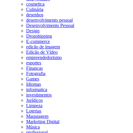
cosmetica
Culinária
desenhos
desenvolvimento pessoal
Desenvolvimento Pessoal
Design
Dropshipping
E-commerce
edição de imagem
Edição de Vídeo
empreendedorismo
esportes
Finanças
Fotografia
Games
Idiomas
informatica
investimentos
Jurídicos
Limpeza
Loterias
Maquiagem
Marketing Digital
Música
profissional