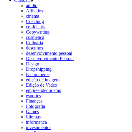
Cursos
39
adulto
Afiliados
cinema
Coaching
confeitaria
Copywriting
cosmetica
Culinária
desenhos
desenvolvimento pessoal
Desenvolvimento Pessoal
Design
Dropshipping
E-commerce
edição de imagem
Edição de Vídeo
empreendedorismo
esportes
Finanças
Fotografia
Games
Idiomas
informatica
investimentos