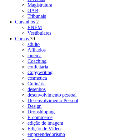
Magistratura
OAB
Tribunais
Cursinhos
2
ENEM
Vestibulares
Cursos
39
adulto
Afiliados
cinema
Coaching
confeitaria
Copywriting
cosmetica
Culinária
desenhos
desenvolvimento pessoal
Desenvolvimento Pessoal
Design
Dropshipping
E-commerce
edição de imagem
Edição de Vídeo
empreendedorismo
esportes