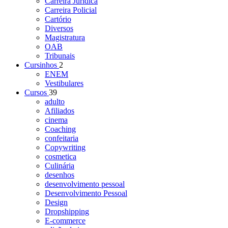
Carreira Jurídica
Carreira Policial
Cartório
Diversos
Magistratura
OAB
Tribunais
Cursinhos
2
ENEM
Vestibulares
Cursos
39
adulto
Afiliados
cinema
Coaching
confeitaria
Copywriting
cosmetica
Culinária
desenhos
desenvolvimento pessoal
Desenvolvimento Pessoal
Design
Dropshipping
E-commerce