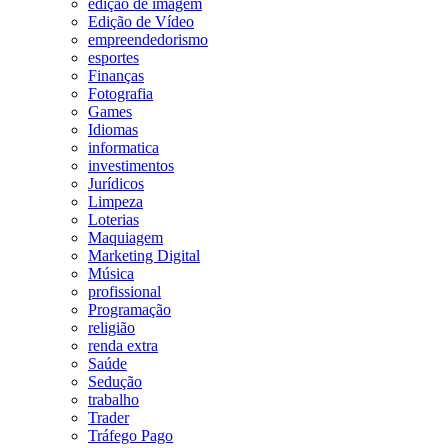
edição de imagem
Edição de Vídeo
empreendedorismo
esportes
Finanças
Fotografia
Games
Idiomas
informatica
investimentos
Jurídicos
Limpeza
Loterias
Maquiagem
Marketing Digital
Música
profissional
Programação
religião
renda extra
Saúde
Sedução
trabalho
Trader
Tráfego Pago