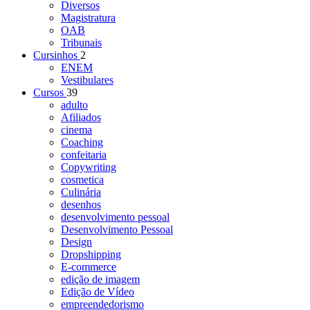
Diversos
Magistratura
OAB
Tribunais
Cursinhos
2
ENEM
Vestibulares
Cursos
39
adulto
Afiliados
cinema
Coaching
confeitaria
Copywriting
cosmetica
Culinária
desenhos
desenvolvimento pessoal
Desenvolvimento Pessoal
Design
Dropshipping
E-commerce
edição de imagem
Edição de Vídeo
empreendedorismo