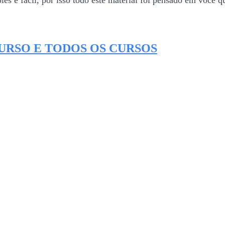
 e fácil, por isso todo este material foi pensado em você qu
CURSO E TODOS OS CURSOS