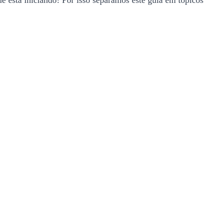
e está iniciando! Por isso separamos este guia em tópicos