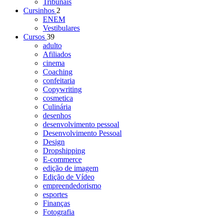
Tribunais
Cursinhos
2
ENEM
Vestibulares
Cursos
39
adulto
Afiliados
cinema
Coaching
confeitaria
Copywriting
cosmetica
Culinária
desenhos
desenvolvimento pessoal
Desenvolvimento Pessoal
Design
Dropshipping
E-commerce
edição de imagem
Edição de Vídeo
empreendedorismo
esportes
Finanças
Fotografia