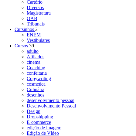
Cartório
Diversos
Magistratura
OAB
Tribunais
Cursinhos
2
ENEM
Vestibulares
Cursos
39
adulto
Afiliados
cinema
Coaching
confeitaria
Copywriting
cosmetica
Culinária
desenhos
desenvolvimento pessoal
Desenvolvimento Pessoal
Design
Dropshipping
E-commerce
edição de imagem
Edição de Vídeo