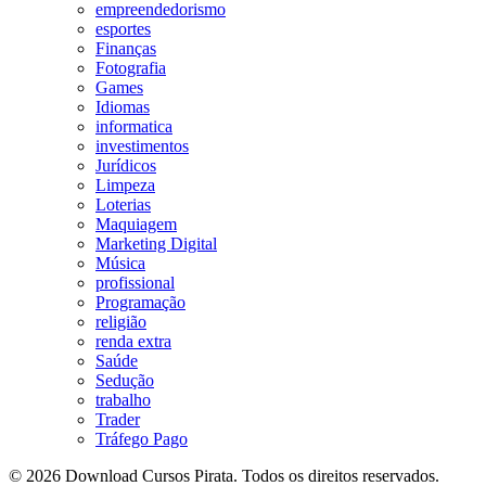
empreendedorismo
esportes
Finanças
Fotografia
Games
Idiomas
informatica
investimentos
Jurídicos
Limpeza
Loterias
Maquiagem
Marketing Digital
Música
profissional
Programação
religião
renda extra
Saúde
Sedução
trabalho
Trader
Tráfego Pago
© 2026 Download Cursos Pirata. Todos os direitos reservados.