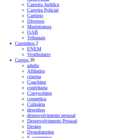
Carreira Jurídica
Carreira Policial
Cartório
Diversos
Magistratura
OAB
Tribunais
Cursinhos
2
ENEM
Vestibulares
Cursos
39
adulto
Afiliados
cinema
Coaching
confeitaria
Copywriting
cosmetica
Culinária
desenhos
desenvolvimento pessoal
Desenvolvimento Pessoal
Design
Dropshipping
E-commerce