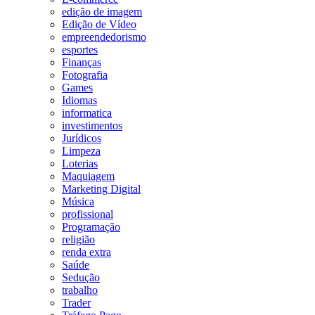
edição de imagem
Edição de Vídeo
empreendedorismo
esportes
Finanças
Fotografia
Games
Idiomas
informatica
investimentos
Jurídicos
Limpeza
Loterias
Maquiagem
Marketing Digital
Música
profissional
Programação
religião
renda extra
Saúde
Sedução
trabalho
Trader