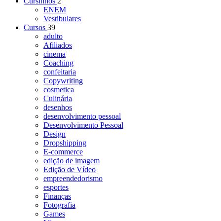
Cursinhos
2
ENEM
Vestibulares
Cursos
39
adulto
Afiliados
cinema
Coaching
confeitaria
Copywriting
cosmetica
Culinária
desenhos
desenvolvimento pessoal
Desenvolvimento Pessoal
Design
Dropshipping
E-commerce
edição de imagem
Edição de Vídeo
empreendedorismo
esportes
Finanças
Fotografia
Games