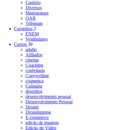
Cartório
Diversos
Magistratura
OAB
Tribunais
Cursinhos
2
ENEM
Vestibulares
Cursos
39
adulto
Afiliados
cinema
Coaching
confeitaria
Copywriting
cosmetica
Culinária
desenhos
desenvolvimento pessoal
Desenvolvimento Pessoal
Design
Dropshipping
E-commerce
edição de imagem
Edição de Vídeo