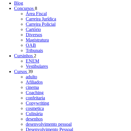
Blog
Concursos
8
Área Fiscal
Carreira Jurídica
Carreira Policial
Cartório
Diversos
Magistratura
OAB
Tribunais
Cursinhos
2
ENEM
Vestibulares
Cursos
39
adulto
Afiliados
cinema
Coaching
confeitaria
Copywriting
cosmetica
Culinária
desenhos
desenvolvimento pessoal
Desenvolvimento Pessoal