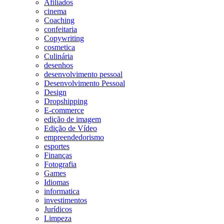
Afiliados
cinema
Coaching
confeitaria
Copywriting
cosmetica
Culinária
desenhos
desenvolvimento pessoal
Desenvolvimento Pessoal
Design
Dropshipping
E-commerce
edição de imagem
Edição de Vídeo
empreendedorismo
esportes
Finanças
Fotografia
Games
Idiomas
informatica
investimentos
Jurídicos
Limpeza