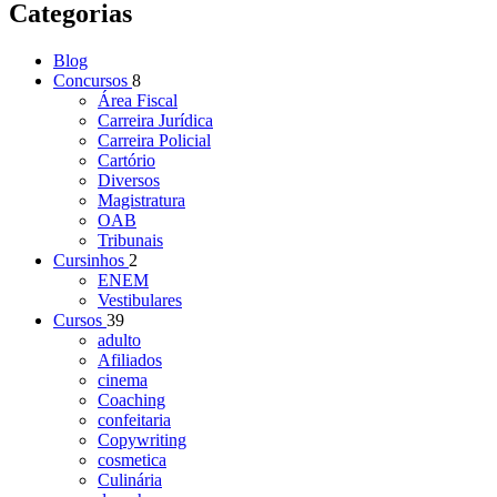
Categorias
Blog
Concursos
8
Área Fiscal
Carreira Jurídica
Carreira Policial
Cartório
Diversos
Magistratura
OAB
Tribunais
Cursinhos
2
ENEM
Vestibulares
Cursos
39
adulto
Afiliados
cinema
Coaching
confeitaria
Copywriting
cosmetica
Culinária