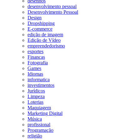
desenhos
desenvolvimento pessoal
Desenvolvimento Pessoal
Design
Dropshipping
E-commerce
edição de imagem
Edição de Vídeo
empreendedorismo
esportes
Finanças
Fotografia
Games
Idiomas
informatica
investimentos
Jurídicos
Limpeza
Loterias
Maquiagem
Marketing Digital
Música
profissional
Programação
religião