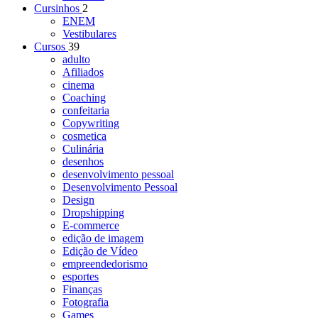
Cursinhos
2
ENEM
Vestibulares
Cursos
39
adulto
Afiliados
cinema
Coaching
confeitaria
Copywriting
cosmetica
Culinária
desenhos
desenvolvimento pessoal
Desenvolvimento Pessoal
Design
Dropshipping
E-commerce
edição de imagem
Edição de Vídeo
empreendedorismo
esportes
Finanças
Fotografia
Games