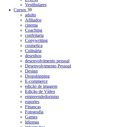
Vestibulares
Cursos
39
adulto
Afiliados
cinema
Coaching
confeitaria
Copywriting
cosmetica
Culinária
desenhos
desenvolvimento pessoal
Desenvolvimento Pessoal
Design
Dropshipping
E-commerce
edição de imagem
Edição de Vídeo
empreendedorismo
esportes
Finanças
Fotografia
Games
Idiomas