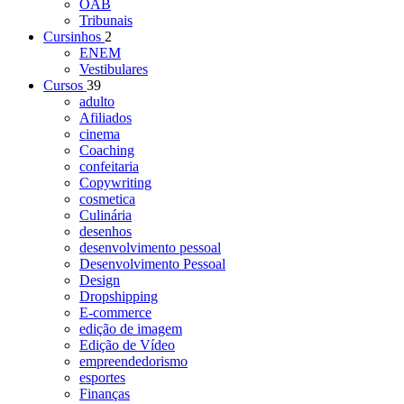
OAB
Tribunais
Cursinhos
2
ENEM
Vestibulares
Cursos
39
adulto
Afiliados
cinema
Coaching
confeitaria
Copywriting
cosmetica
Culinária
desenhos
desenvolvimento pessoal
Desenvolvimento Pessoal
Design
Dropshipping
E-commerce
edição de imagem
Edição de Vídeo
empreendedorismo
esportes
Finanças