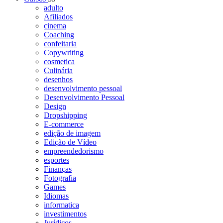
adulto
Afiliados
cinema
Coaching
confeitaria
Copywriting
cosmetica
Culinária
desenhos
desenvolvimento pessoal
Desenvolvimento Pessoal
Design
Dropshipping
E-commerce
edição de imagem
Edição de Vídeo
empreendedorismo
esportes
Finanças
Fotografia
Games
Idiomas
informatica
investimentos
Jurídicos