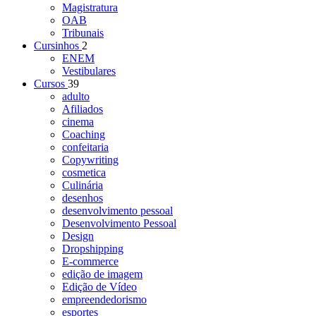
Magistratura
OAB
Tribunais
Cursinhos
2
ENEM
Vestibulares
Cursos
39
adulto
Afiliados
cinema
Coaching
confeitaria
Copywriting
cosmetica
Culinária
desenhos
desenvolvimento pessoal
Desenvolvimento Pessoal
Design
Dropshipping
E-commerce
edição de imagem
Edição de Vídeo
empreendedorismo
esportes