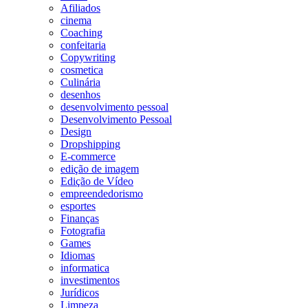
Afiliados
cinema
Coaching
confeitaria
Copywriting
cosmetica
Culinária
desenhos
desenvolvimento pessoal
Desenvolvimento Pessoal
Design
Dropshipping
E-commerce
edição de imagem
Edição de Vídeo
empreendedorismo
esportes
Finanças
Fotografia
Games
Idiomas
informatica
investimentos
Jurídicos
Limpeza