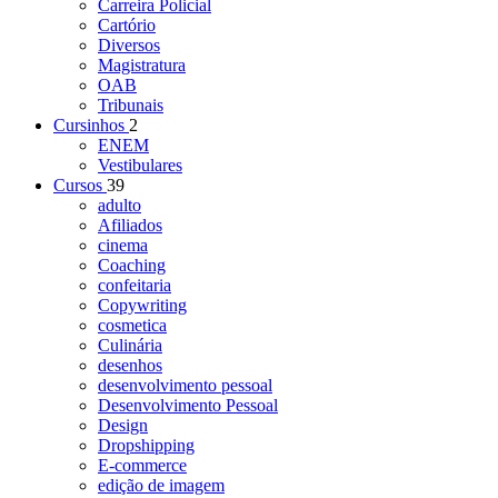
Carreira Policial
Cartório
Diversos
Magistratura
OAB
Tribunais
Cursinhos
2
ENEM
Vestibulares
Cursos
39
adulto
Afiliados
cinema
Coaching
confeitaria
Copywriting
cosmetica
Culinária
desenhos
desenvolvimento pessoal
Desenvolvimento Pessoal
Design
Dropshipping
E-commerce
edição de imagem