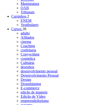
Magistratura
OAB
Tribunais
Cursinhos
2
ENEM
Vestibulares
Cursos
39
adulto
Afiliados
cinema
Coaching
confeitaria
Copywriting
cosmetica
Culinária
desenhos
desenvolvimento pessoal
Desenvolvimento Pessoal
Design
Dropshipping
E-commerce
edição de imagem
Edição de Vídeo
empreendedorismo
esportes