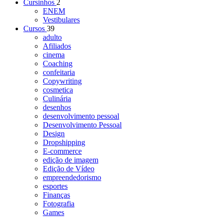
Cursinhos
2
ENEM
Vestibulares
Cursos
39
adulto
Afiliados
cinema
Coaching
confeitaria
Copywriting
cosmetica
Culinária
desenhos
desenvolvimento pessoal
Desenvolvimento Pessoal
Design
Dropshipping
E-commerce
edição de imagem
Edição de Vídeo
empreendedorismo
esportes
Finanças
Fotografia
Games