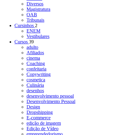
Diversos
Magistratura
OAB
Tribunais
Cursinhos
2
ENEM
Vestibulares
Cursos
39
adulto
Afiliados
cinema
Coaching
confeitaria
Copywriting
cosmetica
Culinária
desenhos
desenvolvimento pessoal
Desenvolvimento Pessoal
Design
Dropshipping
E-commerce
edição de imagem
Edição de Vídeo
empreendedorismo