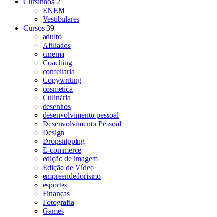
Cursinhos
2
ENEM
Vestibulares
Cursos
39
adulto
Afiliados
cinema
Coaching
confeitaria
Copywriting
cosmetica
Culinária
desenhos
desenvolvimento pessoal
Desenvolvimento Pessoal
Design
Dropshipping
E-commerce
edição de imagem
Edição de Vídeo
empreendedorismo
esportes
Finanças
Fotografia
Games