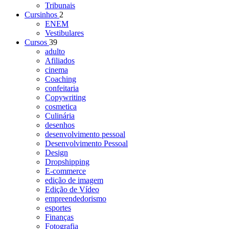
Tribunais
Cursinhos
2
ENEM
Vestibulares
Cursos
39
adulto
Afiliados
cinema
Coaching
confeitaria
Copywriting
cosmetica
Culinária
desenhos
desenvolvimento pessoal
Desenvolvimento Pessoal
Design
Dropshipping
E-commerce
edição de imagem
Edição de Vídeo
empreendedorismo
esportes
Finanças
Fotografia