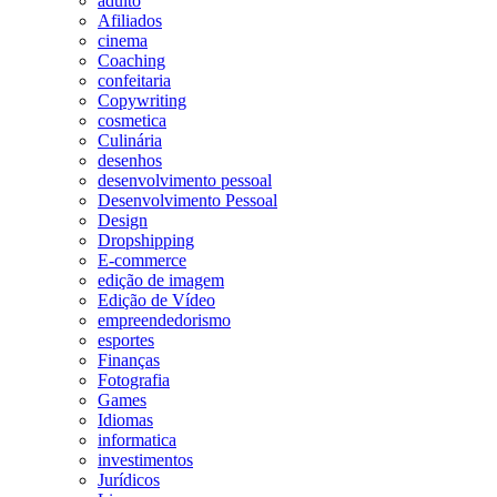
adulto
Afiliados
cinema
Coaching
confeitaria
Copywriting
cosmetica
Culinária
desenhos
desenvolvimento pessoal
Desenvolvimento Pessoal
Design
Dropshipping
E-commerce
edição de imagem
Edição de Vídeo
empreendedorismo
esportes
Finanças
Fotografia
Games
Idiomas
informatica
investimentos
Jurídicos