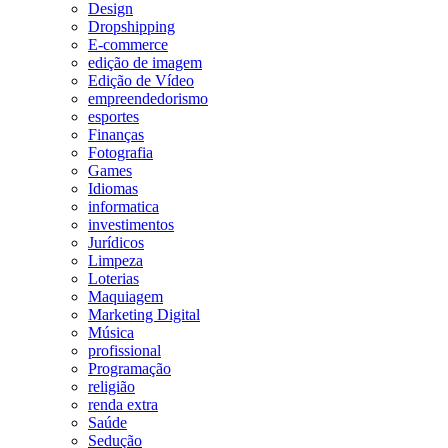
Design
Dropshipping
E-commerce
edição de imagem
Edição de Vídeo
empreendedorismo
esportes
Finanças
Fotografia
Games
Idiomas
informatica
investimentos
Jurídicos
Limpeza
Loterias
Maquiagem
Marketing Digital
Música
profissional
Programação
religião
renda extra
Saúde
Sedução