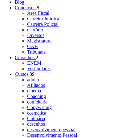
Blog
Concursos
8
Área Fiscal
Carreira Jurídica
Carreira Policial
Cartório
Diversos
Magistratura
OAB
Tribunais
Cursinhos
2
ENEM
Vestibulares
Cursos
39
adulto
Afiliados
cinema
Coaching
confeitaria
Copywriting
cosmetica
Culinária
desenhos
desenvolvimento pessoal
Desenvolvimento Pessoal