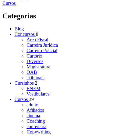
Cursos
Categorias
Blog
Concursos
8
Área Fiscal
Carreira Jurídica
Carreira Policial
Cartório
Diversos
Magistratura
OAB
Tribunais
Cursinhos
2
ENEM
Vestibulares
Cursos
39
adulto
Afiliados
cinema
Coaching
confeitaria
Copywriting