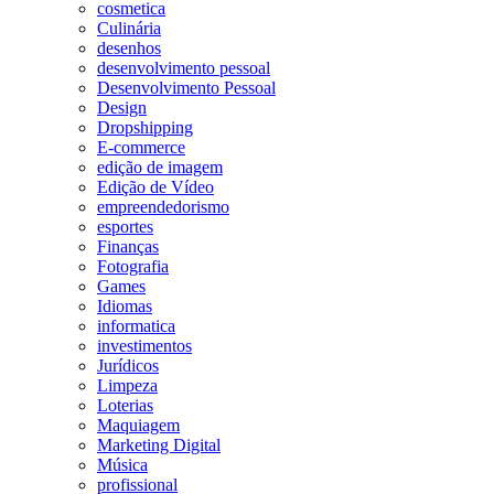
cosmetica
Culinária
desenhos
desenvolvimento pessoal
Desenvolvimento Pessoal
Design
Dropshipping
E-commerce
edição de imagem
Edição de Vídeo
empreendedorismo
esportes
Finanças
Fotografia
Games
Idiomas
informatica
investimentos
Jurídicos
Limpeza
Loterias
Maquiagem
Marketing Digital
Música
profissional