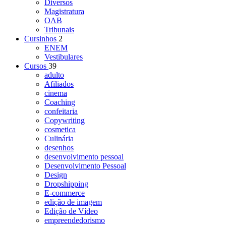
Diversos
Magistratura
OAB
Tribunais
Cursinhos
2
ENEM
Vestibulares
Cursos
39
adulto
Afiliados
cinema
Coaching
confeitaria
Copywriting
cosmetica
Culinária
desenhos
desenvolvimento pessoal
Desenvolvimento Pessoal
Design
Dropshipping
E-commerce
edição de imagem
Edição de Vídeo
empreendedorismo