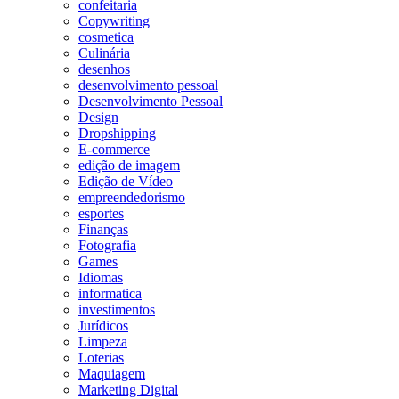
confeitaria
Copywriting
cosmetica
Culinária
desenhos
desenvolvimento pessoal
Desenvolvimento Pessoal
Design
Dropshipping
E-commerce
edição de imagem
Edição de Vídeo
empreendedorismo
esportes
Finanças
Fotografia
Games
Idiomas
informatica
investimentos
Jurídicos
Limpeza
Loterias
Maquiagem
Marketing Digital