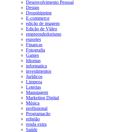
Desenvolvimento Pessoal
Design
Dropshipping
E-commerce
edição de imagem
Edição de Vídeo
empreendedorismo
esportes
Finanças
Fotografia
Games
Idiomas
informatica
investimentos
Jurídicos
Limpeza
Loterias
Maquiagem
Marketing Digital
Música
profissional
Programação
religião
renda extra
Saúde