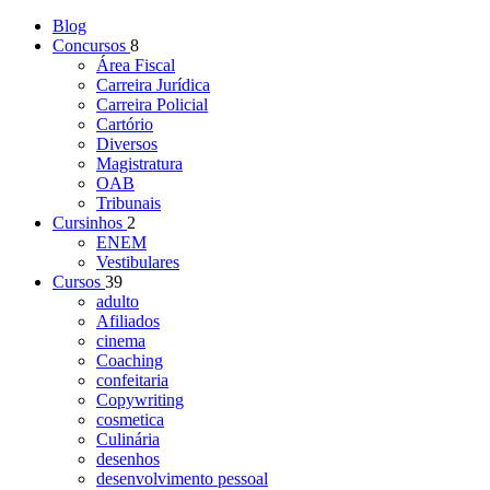
Blog
Concursos
8
Área Fiscal
Carreira Jurídica
Carreira Policial
Cartório
Diversos
Magistratura
OAB
Tribunais
Cursinhos
2
ENEM
Vestibulares
Cursos
39
adulto
Afiliados
cinema
Coaching
confeitaria
Copywriting
cosmetica
Culinária
desenhos
desenvolvimento pessoal