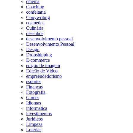
cinema
Coaching
confeitaria
Copywriting
cosmetica
Culinária
desenhos
desenvolvimento pessoal
Desenvolvimento Pessoal
Design
Dropshipping
E-commerce
edição de imagem
Edição de Vídeo
empreendedorismo
esportes
Finanças
Fotografia
Games
Idiomas
informatica
investimentos
Jurídicos
Limpeza
Loterias