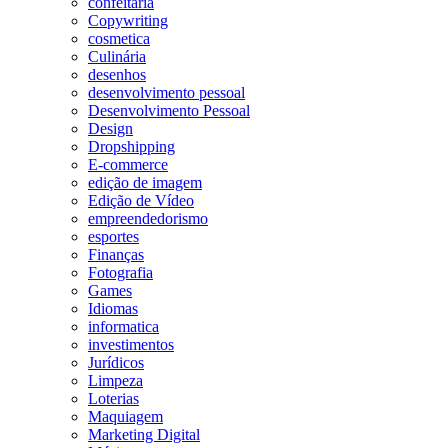
confeitaria
Copywriting
cosmetica
Culinária
desenhos
desenvolvimento pessoal
Desenvolvimento Pessoal
Design
Dropshipping
E-commerce
edição de imagem
Edição de Vídeo
empreendedorismo
esportes
Finanças
Fotografia
Games
Idiomas
informatica
investimentos
Jurídicos
Limpeza
Loterias
Maquiagem
Marketing Digital